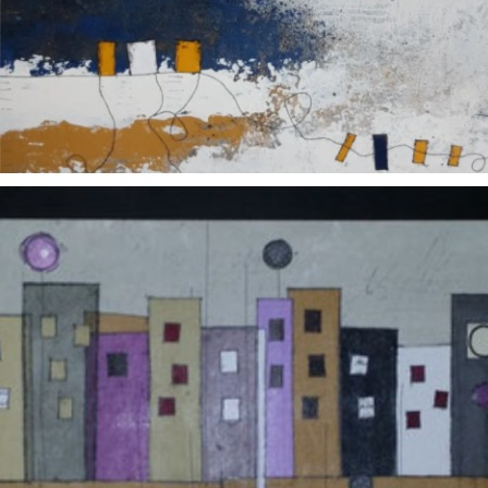
L' artiste joue sur les techniques mi
acrylique et huile, collages, textur
dissimulées.
Ses œuvres sont faites de superpos
d’associations audacieuses.