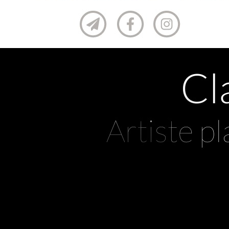
Créé dans son atelier, son univers a
celles de la
Galerie des Poissons Vo
Clarisse Chauvin : découv
abstrait et ses créations